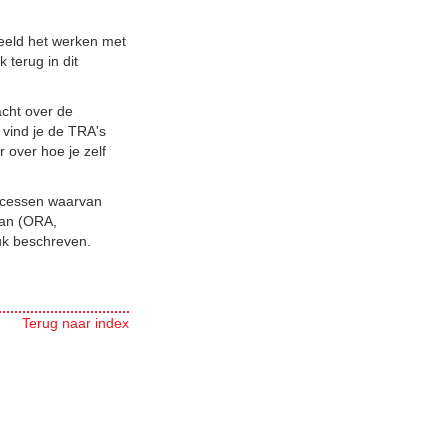
beeld het werken met
 terug in dit
acht over de
vind je de TRA's
r over hoe je zelf
rocessen waarvan
 aan (ORA,
uk beschreven.
Terug naar index