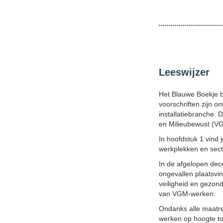
Leeswijzer
Het Blauwe Boekje be
voorschriften zijn o
installatiebranche. 
en Milieubewust (V
In hoofdstuk 1 vind
werkplekken en sect
In de afgelopen dec
ongevallen plaatsvi
veiligheid en gezond
van VGM-werken.
Ondanks alle maatreg
werken op hoogte to