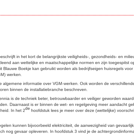
schrijft in het kort de belangrijkste veiligheids-, gezondheids- en mili
ntleend aan wettelijke en maatschappelijke normen en zijn toegespitst o
Dit Blauwe Boekje kan gebruikt worden als bedrijfseigen huisregels voor
GM) werken.
 je algemene informatie over VGM-werken. Ook worden de verschillend
oren binnen de installatiebranche beschreven.
ennia is de techniek beter, betrouwbaarder en veiliger geworden waard
nden. Daarnaast is er binnen de wet- en regelgeving meer aandacht g
de
heid. In het 2
hoofdstuk lees je meer over deze (wettelijke) voorschr
elen kunnen bijvoorbeeld elektriciteit, de aanwezigheid van gevaarlijke
ch nog gevaar opleveren. In hoofdstuk 3 vind je de achtergrondinforma