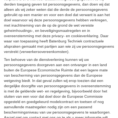
derden toegang geven tot persoonsgegevens, dan doen wij dat
alleen als wij zeker weten dat die derde de persoonsgegevens
gebruikt op een manier en voor een doel dat verwant is aan het
doel waarvoor wij deze persoonsgegevens hebben verkregen,
met inachtneming van de op de grond de wet vereiste
geheimhoudings-, en beveiligingsmaatregelen en in
overeenstemming met deze privacy- en cookieverklaring. Daar
waar van toepassing heeft Batenburg Techniek contractuele
afspraken gemaakt met partijen aan wie zij uw persoonsgegevens
verstrekt (verwerkersovereenkomsten).
Ten behoeve van de dienstverlening kunnen wij uw
persoonsgegevens doorgeven aan een ontvanger in een land
buiten de Europese Economische Ruimte dat een lagere mate
van bescherming van persoonsgegevens dan de Europese
wetgeving biedt. In dat geval zullen wij erop toezien dat een
dergelijke doorgifte van persoonsgegevens in overeenstemming
is met de geldende wet- en regelgeving, bijvoorbeeld door het
sluiten van een voor dat doel door de Europese Commissie
opgesteld en goedgekeurd modelcontract en toetsen of nog
aanvullende maatregelen nodig zijn om een passend
beschermingsniveau van uw persoonsgegevens te waarborgen.
Aarzel niet om contact met ons op te als u meer informatie wilt